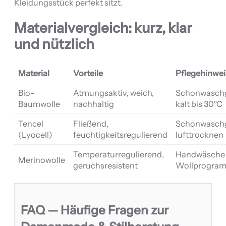
Kleidungsstück perfekt sitzt.
Materialvergleich: kurz, klar
und nützlich
Material
Vorteile
Pflegehinwei
Bio-
Atmungsaktiv, weich,
Schonwasch
Baumwolle
nachhaltig
kalt bis 30°C
Tencel
Fließend,
Schonwasch
(Lyocell)
feuchtigkeitsregulierend
lufttrocknen
Temperaturregulierend,
Handwäsche 
Merinowolle
geruchsresistent
Wollprogra
FAQ — Häufige Fragen zur